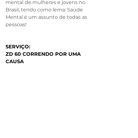
mental de mulheres e jovens no 
Brasil, tendo como lema: Saúde 
Mental é um assunto de todas as 
pessoas!
SERVIÇO:
ZD 60 CORRENDO POR UMA 
CAUSA
Dia 04 de agosto
a partir das 7h no Parque Villa-
Lobos
Percursos: 3km (caminhada), 5 e 
10km (corrida)
Inscrições: R$ 100,00 pelo link
 da 
Ticket Sports 
https://abrir.link/nAjLI
.
O kit para os inscritos terá 
camiseta, eco bag e número de 