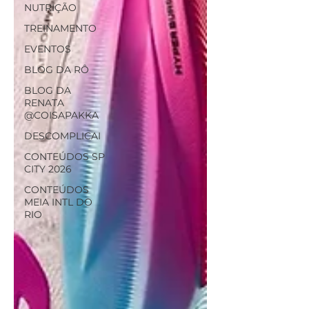
NUTRIÇÃO
TREINAMENTO
EVENTOS
BLOG DA RÔ
BLOG DA
RENATA
@COISAPAKKA
DESCOMPLICAI
CONTEÚDOS SP
CITY 2026
CONTEÚDOS
MEIA INTL DO
RIO