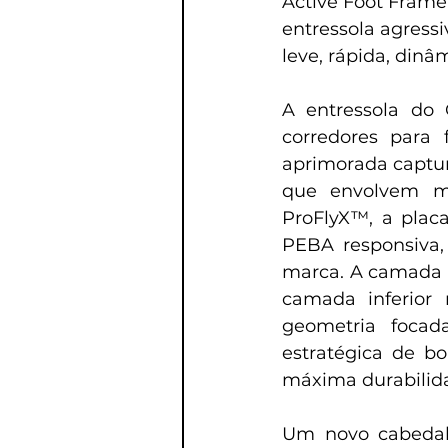
Active Foot Frame
entressola agress
leve, rápida, dinâm
A entressola do 
corredores para 
aprimorada captur
que envolvem me
ProFlyX™, a plac
PEBA responsiva,
marca. A camada m
camada inferior 
geometria focad
estratégica de bo
máxima durabilida
Um novo cabedal 