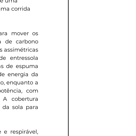
 e uma 
uma corrida 
ara mover os 
a de carbono 
 assimétricas 
 entressola 
as de espuma 
e energia da 
o, enquanto a 
otência, com 
 A cobertura 
 da sola para 
 respirável, 