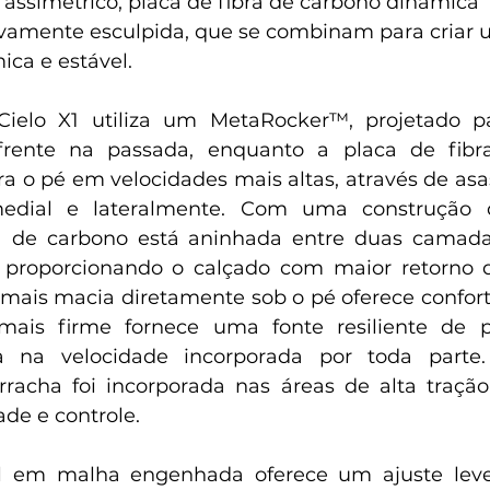
 assimétrico, placa de fibra de carbono dinâmica 
ivamente esculpida, que se combinam para criar 
ica e estável.
Cielo X1 utiliza um MetaRocker™, projetado p
frente na passada, enquanto a placa de fibr
a o pé em velocidades mais altas, através de asas
dial e lateralmente. Com uma construção de
a de carbono está aninhada entre duas camad
 proporcionando o calçado com maior retorno d
ais macia diretamente sob o pé oferece confort
mais firme fornece uma fonte resiliente de p
a na velocidade incorporada por toda parte.
rracha foi incorporada nas áreas de alta tração
de e controle.
em malha engenhada oferece um ajuste leve e