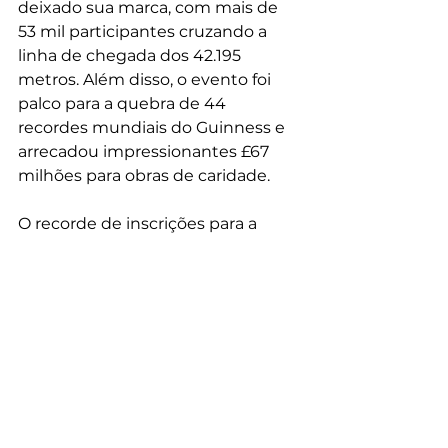
deixado sua marca, com mais de 
53 mil participantes cruzando a 
linha de chegada dos 42.195 
metros. Além disso, o evento foi 
palco para a quebra de 44 
recordes mundiais do Guinness e 
arrecadou impressionantes £67 
milhões para obras de caridade.
O recorde de inscrições para a 
prova de 2025 e o sucesso da 
última edição são testemunhos do 
poder da corrida de rua em unir 
pessoas, quebrar barreiras e 
inspirar comunidades. A Maratona 
de Londres continua a ser mais do 
que uma competição; é uma 
celebração da determinação 
humana, da solidariedade e do 