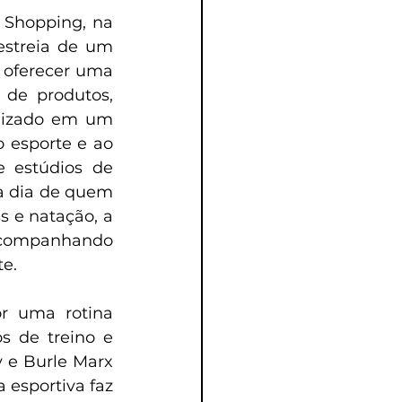
Shopping, na 
estreia de um 
 oferecer uma 
 de produtos, 
lizado em um 
esporte e ao 
 estúdios de 
a dia de quem 
s e natação, a 
acompanhando 
te.
r uma rotina 
s de treino e 
 e Burle Marx 
esportiva faz 