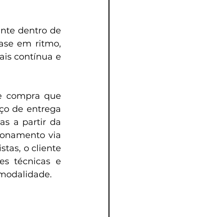
nte dentro de 
se em ritmo, 
ais contínua e 
de compra que 
ço de entrega 
s a partir da 
onamento via 
tas, o cliente 
s técnicas e 
modalidade.