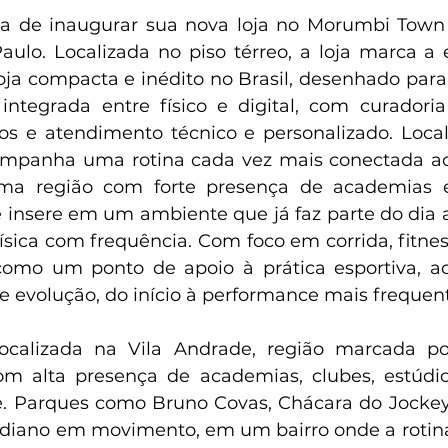
a de inaugurar sua nova loja no Morumbi Town 
aulo. Localizada no piso térreo, a loja marca a 
oja compacta e inédito no Brasil, desenhado para
integrada entre físico e digital, com curadoria
os e atendimento técnico e personalizado. Loca
mpanha uma rotina cada vez mais conectada ao 
ma região com forte presença de academias e
se insere em um ambiente que já faz parte do dia 
física com frequência. Com foco em corrida, fitnes
 como um ponto de apoio à prática esportiva, 
de evolução, do início à performance mais frequen
ocalizada na Vila Andrade, região marcada po
com alta presença de academias, clubes, estúdio
re. Parques como Bruno Covas, Chácara do Jockey
idiano em movimento, em um bairro onde a rotina 