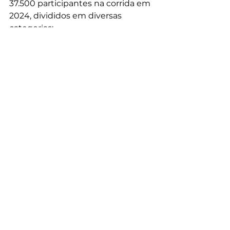
37.500 participantes na corrida em 
2024, divididos em diversas 
categorias:
Geral: corredores amadores de 
ambos os sexos.
Elite A/B: corredores 
profissionais, com índices 
mínimos comprovados em 
outras provas.
PCDs: Pessoas Com 
Deficiência, com categorias 
específicas para diferentes 
tipos de deficiência.
Guias: Acompanhantes de 
atletas com deficiência visual, 
intelectual ou cadeirantes 
com guia.
BLOG DA RENATA @COISAPAKKA