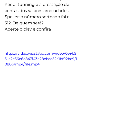
Keep Running e a prestação de 
contas dos valores arrecadados.
Spoiler: o número sorteado foi o 
312. De quem será?
Aperte o play e confira
https://video.wixstatic.com/video/0e9b5
5_c2e56e6a847f43a28ebaa52c1bf92bc9/1
080p/mp4/file.mp4