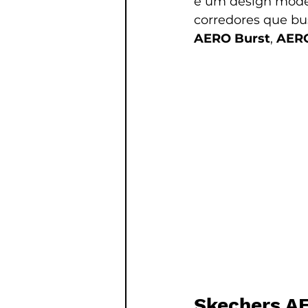
e um design moder
corredores que bu
AERO Burst
, 
AERO
Skechers A