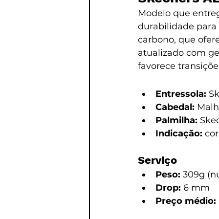
Modelo que entreg
durabilidade para o
carbono, que ofere
atualizado com geo
favorece transiçõe
Entressola:
 S
Cabedal:
 Malh
Palmilha:
 Ske
Indicação:
 cor
Serviço
Peso:
 309g (n
Drop:
 6 mm
Preço médio: