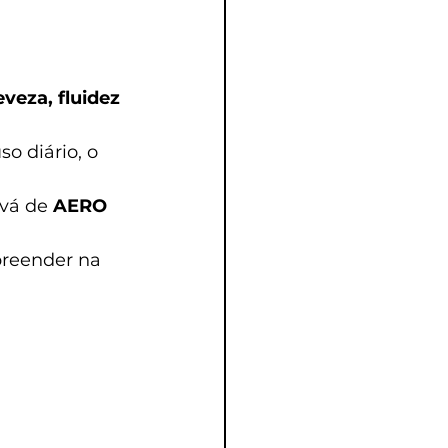
eveza, fluidez 
 diário, o 
vá de 
AERO 
rpreender na 