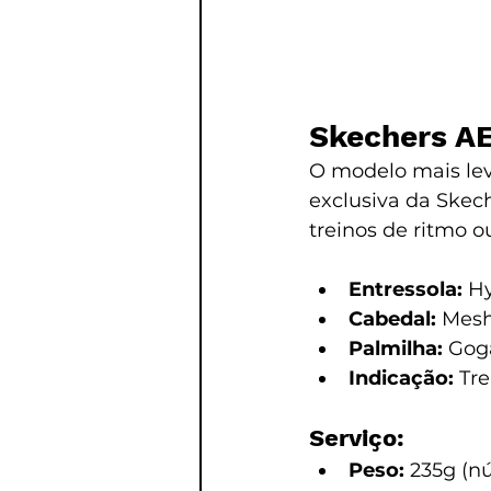
Skechers A
O modelo mais lev
exclusiva da Skec
treinos de ritmo o
Entressola:
 H
Cabedal:
 Mesh
Palmilha:
 Gog
Indicação:
 Tr
Serviço:
Peso:
 235g (n