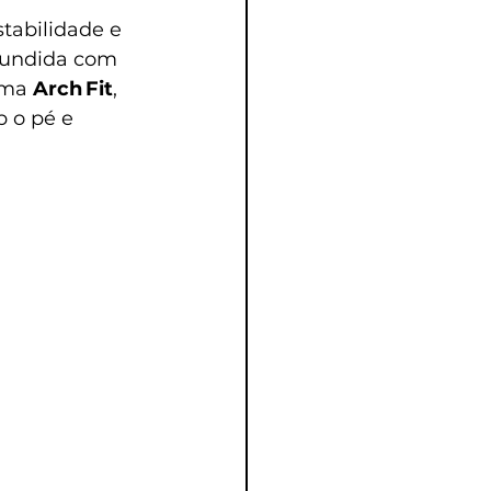
tabilidade e 
fundida com 
ema 
Arch Fit
, 
 o pé e 