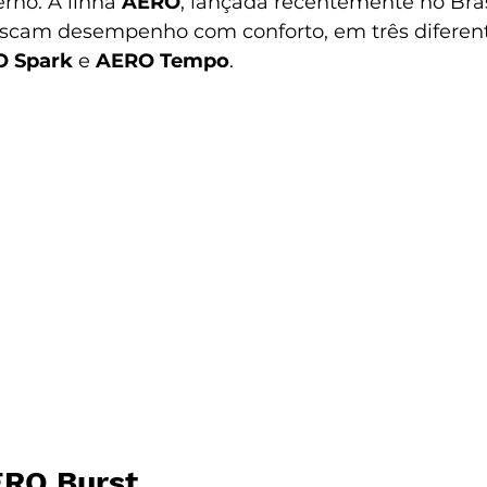
no. A linha 
AERO
, lançada recentemente no Bras
scam desempenho com conforto, em três diferent
 Spark
 e 
AERO Tempo
.
ERO Burst