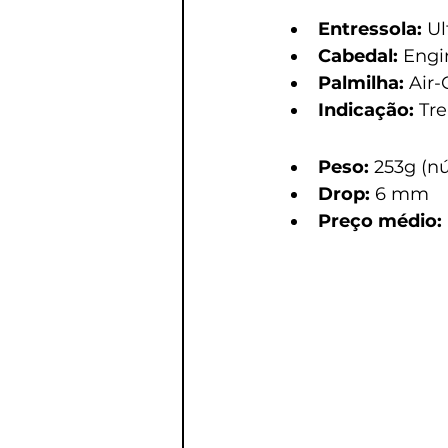
Entressola:
 U
Cabedal:
 Engi
Palmilha:
 Air
Indicação:
 Tr
Peso:
 253g (n
Drop:
 6 mm
Preço médio: