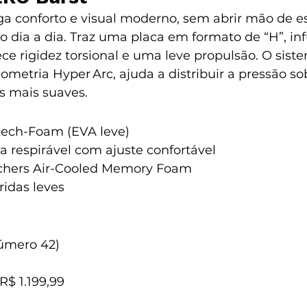
a conforto e visual moderno, sem abrir mão de es
 dia a dia. 
Traz uma placa em formato de “H”, in
ce rigidez torsional e uma leve propulsão. O sist
metria Hyper Arc, ajuda a distribuir a pressão sob
s mais suaves.
kech-Foam (EVA leve)
a respirável com ajuste confortável
chers Air-Cooled Memory Foam
ridas leves 
úmero 42)
 R$ 1.199,99