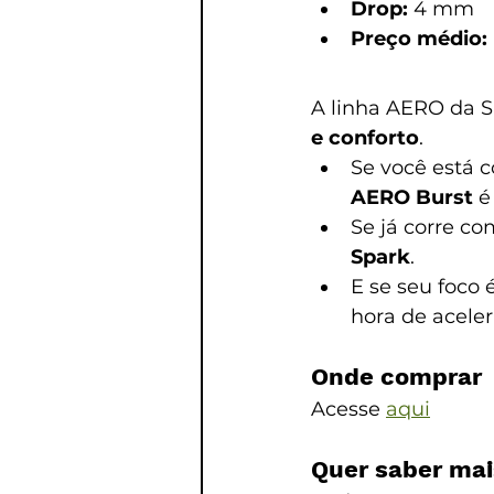
Drop:
 4 mm
Preço médio:
A linha AERO da S
e conforto
.
Se você está 
AERO Burst
 é
Se já corre co
Spark
.
E se seu foco 
hora de aceler
Onde comprar
Acesse 
aqui
Quer saber mai