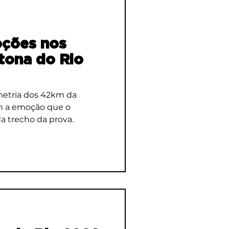
ções nos
tona do Rio
etria dos 42km da
m a emoção que o
da trecho da prova.