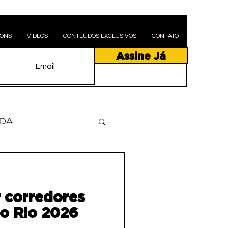
PONS
VÍDEOS
CONTEÚDOS EXCLUSIVOS
CONTATO
Assine Já
DA
DA RÔ
 corredores
 CITY 2026
o Rio 2026