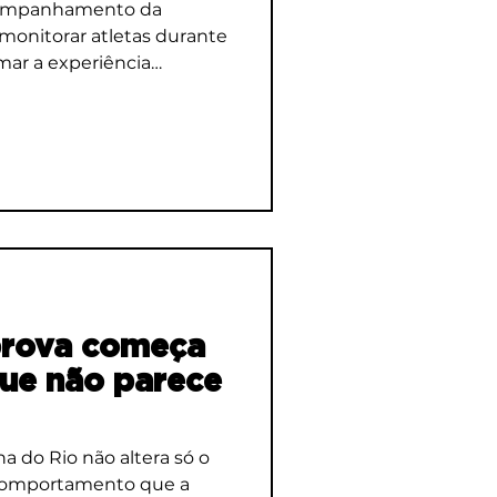
companhamento da
monitorar atletas durante
mar a experiência
 grandes maratonas
prova começa
ue não parece
a do Rio não altera só o
omportamento que a