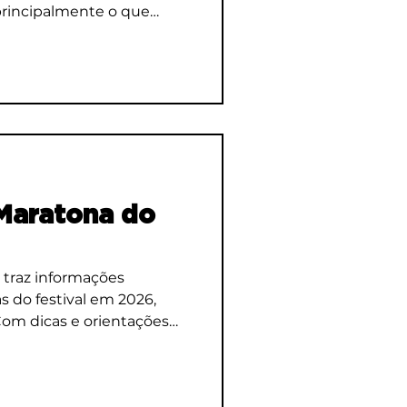
 principalmente o que
va acostumado às largadas
 Maratona do
 traz informações
s do festival em 2026,
 Com dicas e orientações
 único lugar, porque
pra caçar dado perdido