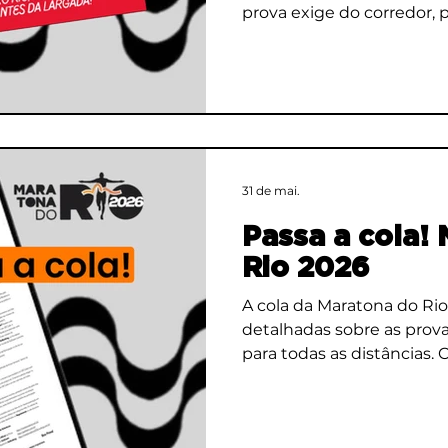
prova exige do corredor,
nunca correu ali ou esta
no Aterro.
31 de mai.
Passa a cola!
Rio 2026
A cola da Maratona do Rio
detalhadas sobre as prova
para todas as distâncias.
organizadas e reunidas em um
corredor não tem tempo 
em post antigo.