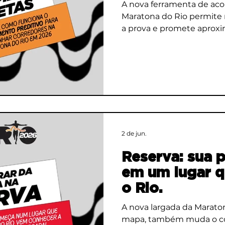
A nova ferramenta de a
Maratona do Rio permite 
a prova e promete aproxi
brasileira do padrão das
internacionais.
2 de jun.
Reserva: sua 
em um lugar q
o Rio.
A nova largada da Maraton
mapa, também muda o c