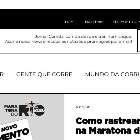
HOME
MATÉRIAS
PROMOS E CU
Jornal Corrida, corrida de rua e trail num clique.
Assine nossa news e receba as notícias e promoções por e-mail
R
GENTE QUE CORRE
MUNDO DA CORRI
ÇÃO
TREINAMENTO
EVENTOS
BLOG 
4 de jun.
Como rastrear
ISAPAKKA
DESCOMPLICAI
CONTEÚDOS SP
na Maratona d