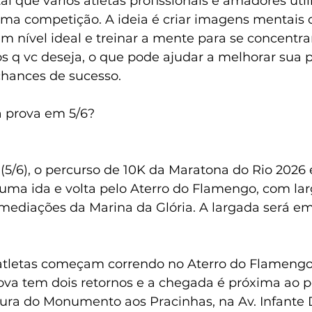
 que vários atletas profissionais e amadores uti
ma competição. A ideia é criar imagens mentais 
 nível ideal e treinar a mente para se concentra
os q vc deseja, o que pode ajudar a melhorar sua
hances de sucesso.
a prova em 5/6?
 (5/6), o percurso de 10K da Maratona do Rio 2026 
uma ida e volta pelo Aterro do Flamengo, com lar
mediações da Marina da Glória. A largada será em
atletas começam correndo no Aterro do Flamengo,
ova tem dois retornos e a chegada é próxima ao p
ltura do Monumento aos Pracinhas, na Av. Infante