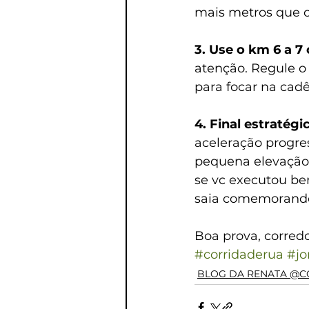
mais metros que o
3. Use o km 6 a 7 
atenção. Regule o
para focar na cadê
4. Final estratégic
aceleração progres
pequena elevação 
se vc executou bem
saia comemorand
Boa prova, corredo
#corridaderua
#jo
BLOG DA RENATA @C