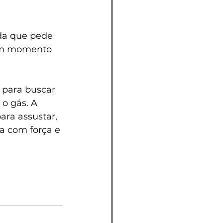
da que pede 
bom momento 
 para buscar 
o gás. A 
ra assustar, 
a com força e 