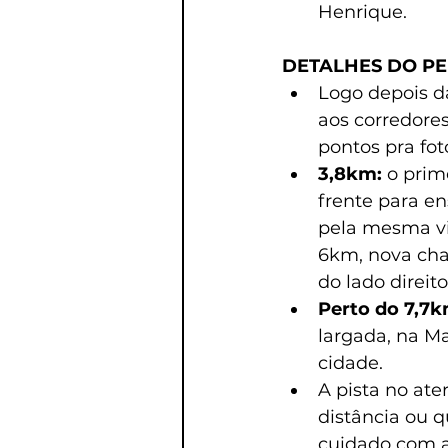
Henrique.
DETALHES DO PER
Logo depois da
aos corredores
pontos pra fot
3,8km: 
o prim
frente para e
pela mesma vi
6km, nova cha
do lado direito
Perto do 7,7k
largada, na Ma
cidade.
A pista no ate
distância ou 
cuidado com a