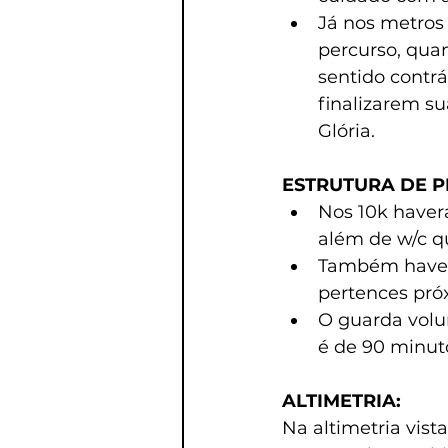
Já nos metros 
percurso, qua
sentido contr
finalizarem s
Glória.
ESTRUTURA DE P
Nos 10k haverá
além de w/c q
Também haverá
pertences pró
O guarda volum
é de 90 minut
ALTIMETRIA:
Na altimetria vist