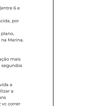
entre 6 e 
ida, por 
 plano, 
 na Marina.
ação mais 
5 segundos 
vida a 
izar a 
uns 
 vc correr 