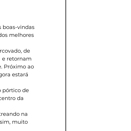
s boas-vindas 
 dos melhores 
rcovado, de 
a e retornam 
. Próximo ao 
ora estará 
pórtico de 
centro da 
streando na 
sim, muito 