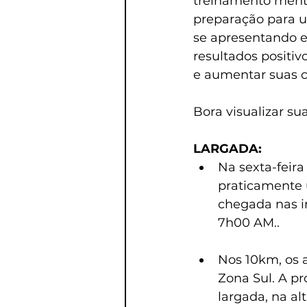
treinamento mental
preparação para u
se apresentando em
resultados positiv
e aumentar suas c
Bora visualizar su
LARGADA:
Na sexta-feira
praticamente 
chegada nas i
7h00 AM..
Nos 10km, os 
Zona Sul. A pr
largada, na a