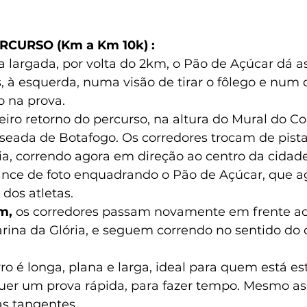
CURSO (Km a Km 10k) :
 largada, por volta do 2km, o Pão de Açúcar dá a
, à esquerda, numa visão de tirar o fôlego e num
o na prova.
eiro retorno do percurso, na altura do Mural do Co
nseada de Botafogo. Os corredores trocam de pist
a, correndo agora em direção ao centro da cidade
nce de foto enquadrando o Pão de Açúcar, que ag
 dos atletas.
m, 
os corredores passam novamente em frente ao 
rina da Glória, e seguem correndo no sentido do 
rro é longa, plana e larga, ideal para quem está e
quer um prova rápida, para fazer tempo. Mesmo as
s tangentes.