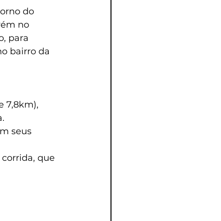
orno do 
rém no 
, para 
o bairro da 
e 7,8km), 
.
em seus 
corrida, que 