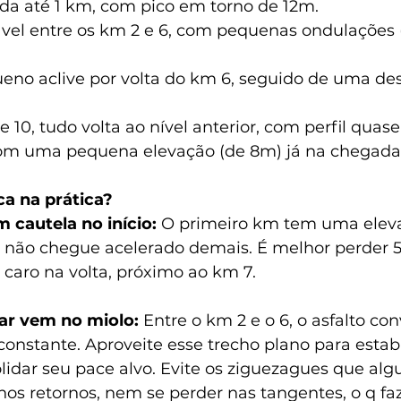
da até 1 km, com pico em torno de 12m.
vel entre os km 2 e 6, com pequenas ondulações (
no aclive por volta do km 6, seguido de uma desc
e 10, tudo volta ao nível anterior, com perfil quase
m uma pequena elevação (de 8m) já na chegada
ca na prática?
 cautela no início: 
O primeiro km tem uma elev
o não chegue acelerado demais. É melhor perder 
 caro na volta, próximo ao km 7.
ar vem no miolo: 
Entre o km 2 e o 6, o asfalto con
nstante. Aproveite esse trecho plano para estabil
lidar seu pace alvo. Evite os ziguezagues que alg
os retornos, nem se perder nas tangentes, o q faz