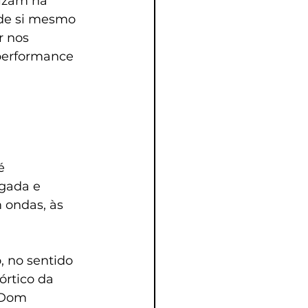
lizam na 
de si mesmo 
r nos 
 performance 
é 
gada e 
 ondas, às 
 no sentido 
órtico da 
 Dom 