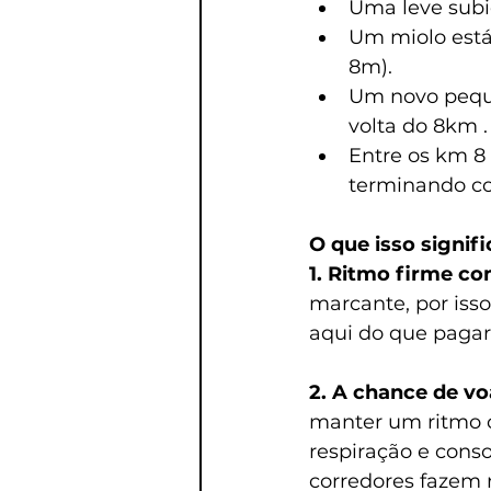
Uma leve subi
Um miolo está
8m).
Um novo peque
volta do 8km .
Entre os km 8 
terminando co
O que isso signifi
1. Ritmo firme com
marcante, por iss
aqui do que pagar
2. A chance de vo
manter um ritmo co
respiração e conso
corredores fazem n