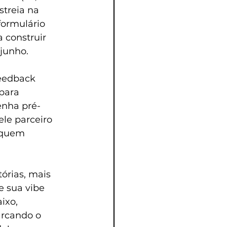
streia na 
ormulário 
 construir 
 junho.
feedback 
para 
enha pré-
le parceiro 
r quem 
órias, mais 
e sua vibe 
ixo, 
rcando o 