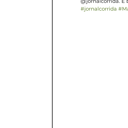
@jornalcorrida. E 
#jornalcorrida
#Ma