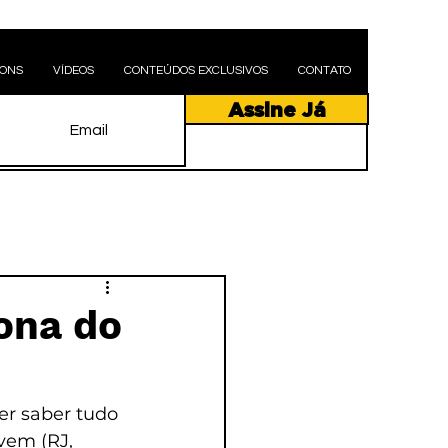
PONS
VÍDEOS
CONTEÚDOS EXCLUSIVOS
CONTATO
Assine Já
ona do
er saber tudo 
vem (RJ, 