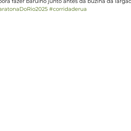
bora fazer barulho junto antes da buzina da larga
ratonaDoRio2025
#corridaderua