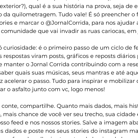
xterior?), qual é a sua história na prova, seja de e
 da quilometragem. Tudo vale! É só preencher o f
ories e marcar o @JornalCorrida, para nos ajudar a
 comunidade que vai invadir as ruas cariocas, em
ó curiosidade: é o primeiro passo de um ciclo de 
 respostas viram posts, gráficos e reposts diários 
 e manter o Jornal Corrida contribuindo com a res
aber quais suas músicas, seus mantras e até aque
az acelerar o passo. Tudo para inspirar e mobiliza
r o asfalto junto com vc, logo menos!
 conte, compartilhe. Quanto mais dados, mais hist
ro, mais chance de você ver seu trecho, sua cidade 
so feed e nos nossos stories. Salve a imagem aba
 dados e poste nos seus stories do instagram ma