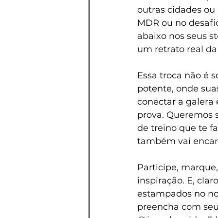
outras cidades ou e
MDR ou no desafio
abaixo nos seus st
um retrato real da
Essa troca não é s
potente, onde suas
conectar a galera
prova. Queremos s
de treino que te f
também vai encara
Participe, marque,
inspiração. E, cla
estampados no nos
preencha com seus