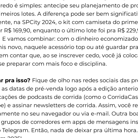
redo é simples: antecipe seu planejamento de pro
meiros lotes. A diferença pode ser bem significativ
te, na SPCity 2024, o kit com camiseta do primeir
r R$ 169,90, enquanto o último lote foi pra R$ 229
 E vamos combinar: com o dinheiro economizado,
nis novo, naquele acessório top ou até guardar pr
em contar que, ao se inscrever cedo, você já coloc
e preparar com mais foco e disciplina.
r pra isso?
 Fique de olho nas redes sociais das pr
s datas de pré-venda logo após a edição anterior
icações de podcasts de corrida (como o CorridaCast
e) e assinar newsletters de corrida. Assim, você r
amente no seu navegador ou via e-mail. Outra boa
 grupos de corredores em apps de mensagens ins
Telegram. Então, nada de deixar pra última hora.