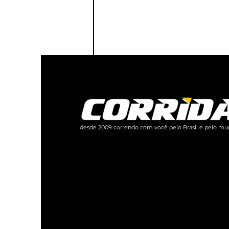
desde 2009 correndo com você pelo Brasil e pelo mu
Um feliz 2025 começa já!