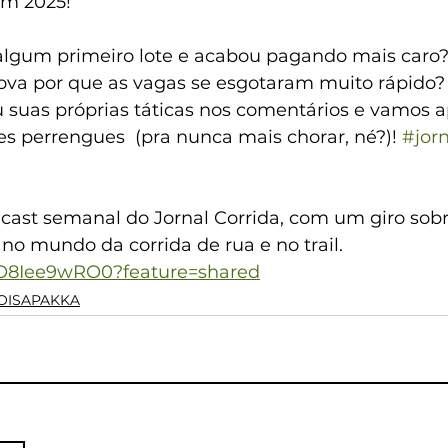
em 2025!
 algum primeiro lote e acabou pagando mais caro?
ova por que as vagas se esgotaram muito rápido?
u suas próprias táticas nos comentários e vamos 
ses perrengues  (pra nunca mais chorar, né?)! 
#jorn
dcast semanal do Jornal Corrida, com um giro sobr
s no mundo da corrida de rua e no trail.
/XO8Iee9wRO0?feature=shared
OISAPAKKA