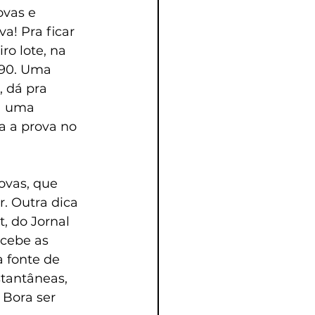
vas e 
a! Pra ficar 
o lote, na 
,90. Uma 
 dá pra 
a uma 
a a prova no 
ovas, que 
. Outra dica 
, do Jornal 
ecebe as 
 fonte de 
tantâneas, 
 Bora ser 