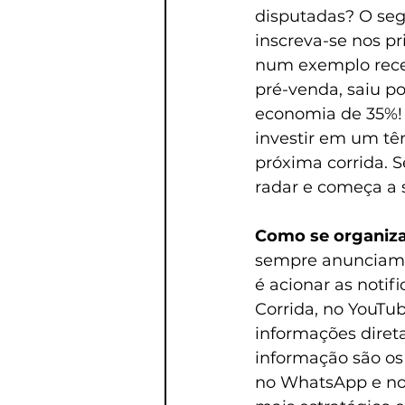
disputadas? O seg
inscreva-se nos pri
num exemplo recen
pré-venda, saiu po
economia de 35%! 
investir em um tê
próxima corrida. S
radar e começa a s
Como se organiza
sempre anunciam a
é acionar as notif
Corrida, no YouTub
informações diret
informação são os
no WhatsApp e no 