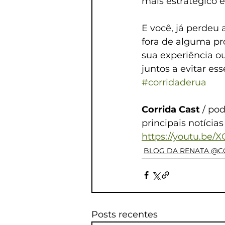
mais estratégico 
E você, já perdeu
fora de alguma pr
sua experiência o
juntos a evitar es
#corridaderua
Corrida Cast
 / po
principais notícia
https://youtu.be
BLOG DA RENATA @C
Posts recentes