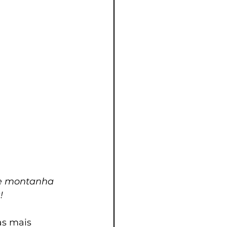
de montanha 
!
s mais 