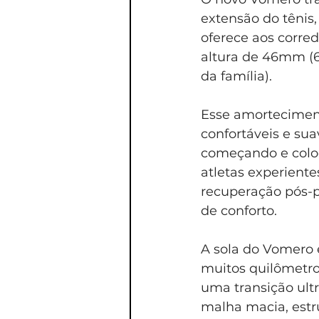
extensão do tênis,
oferece aos corre
altura de 46mm (6 
da família).
Esse amortecimento
confortáveis e su
começando e coloc
atletas experien
recuperação pós-p
de conforto.
A sola do Vomero 
muitos quilômetro
uma transição ultr
malha macia, estru