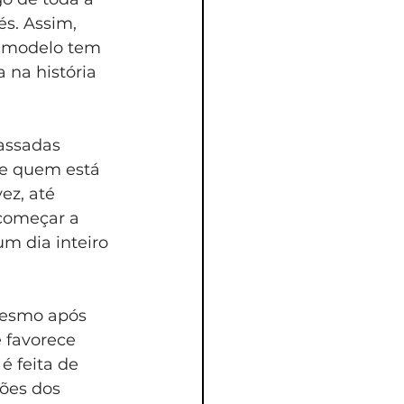
és. Assim, 
o modelo tem 
 na história 
assadas 
e quem está 
ez, até 
começar a 
 dia inteiro 
mesmo após 
 favorece 
é feita de 
ões dos 