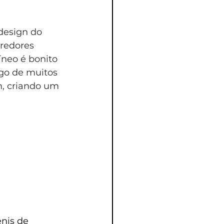
design do 
redores 
neo é bonito 
go de muitos 
m, criando um 
nis de 