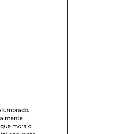
eslumbrado.
ualmente 
 que mora o 