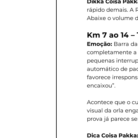
Dikka Coisa Pakka
rápido demais. A 
Abaixe o volume d
Km 7 ao 14 – 
Emoção: 
Barra da
completamente a d
pequenas interrup
automático de pac
favorece irrespons
encaixou”.
Acontece que o cu
visual da orla eng
prova já parece se
Dica Coisa Pakka: