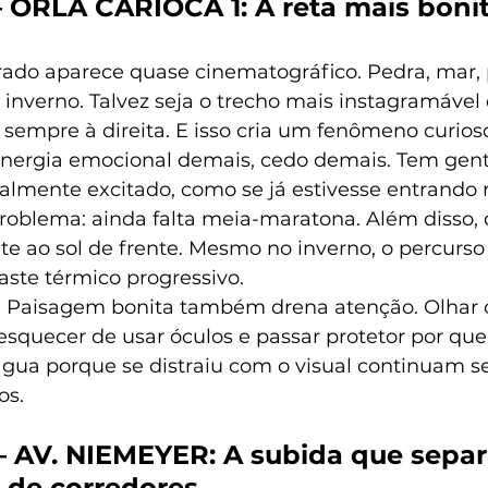
– ORLA CARIOCA 1: A reta mais bonit
ado aparece quase cinematográfico. Pedra, mar, pr
e inverno. Talvez seja o trecho mais instagramáve
 sempre à direita. E isso cria um fenômeno curioso
energia emocional demais, cedo demais. Tem gen
lmente excitado, como se já estivesse entrando 
 problema: ainda falta meia-maratona. Além disso,
e ao sol de frente. Mesmo no inverno, o percurso 
te térmico progressivo.
 
Paisagem bonita também drena atenção. Olhar o
squecer de usar óculos e passar protetor por que
água porque se distraiu com o visual continuam s
os.
– AV. NIEMEYER: A subida que separ
 de corredores