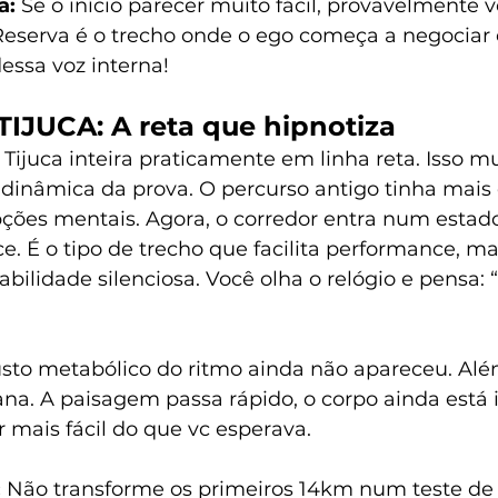
: 
Se o início parecer muito fácil, provavelmente vc
Reserva é o trecho onde o ego começa a negociar 
essa voz interna!
TIJUCA: A reta que hipnotiza
 Tijuca inteira praticamente em linha reta. Isso m
inâmica da prova. O percurso antigo tinha mais 
ções mentais. Agora, o corredor entra num estad
e. É o tipo de trecho que facilita performance, 
abilidade silenciosa. Você olha o relógio e pensa: 
sto metabólico do ritmo ainda não apareceu. Além
ana. A paisagem passa rápido, o corpo ainda está i
r mais fácil do que vc esperava.
 
Não transforme os primeiros 14km num teste de