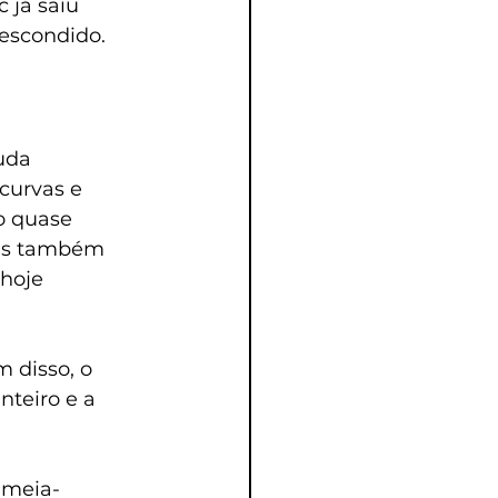
 já saiu 
escondido. 
uda 
curvas e 
o quase 
mas também 
“hoje 
 disso, o 
nteiro e a 
 meia-