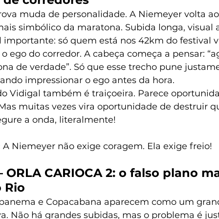
rova muda de personalidade. A Niemeyer volta ao
mais simbólico da maratona. Subida longa, visual
 importante: só quem está nos 42km do festival va
 o ego do corredor. A cabeça começa a pensar: “ag
na de verdade”. Só que esse trecho pune justam
tando impressionar o ego antes da hora.
do Vidigal também é traiçoeira. Parece oportunid
Mas muitas vezes vira oportunidade de destruir q
gure a onda, literalmente!
 
A Niemeyer não exige coragem. Ela exige freio!
– ORLA CARIOCA 2: o falso plano ma
 Rio
 Ipanema e Copacabana aparecem como um grand
a. Não há grandes subidas, mas o problema é jus