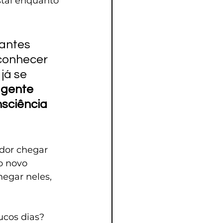
stal enquanto 
antes 
econhecer 
já se 
 gente 
sciência 
edor chegar 
o novo 
egar neles, 
ucos dias?