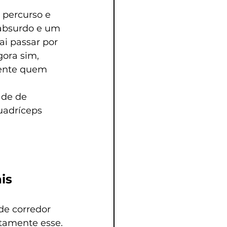
 percurso e 
 absurdo e um 
i passar por 
ora sim, 
ente quem 
ade de 
uadríceps 
is 
e corredor 
tamente esse.