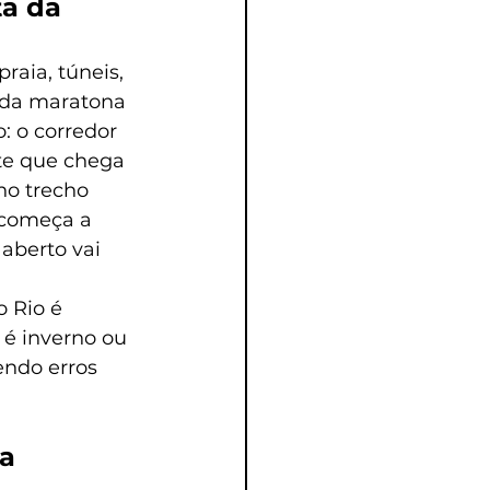
a da 
aia, túneis, 
l da maratona 
: o corredor 
te que chega 
no trecho 
 começa a 
aberto vai 
 Rio é 
 é inverno ou 
endo erros 
a 