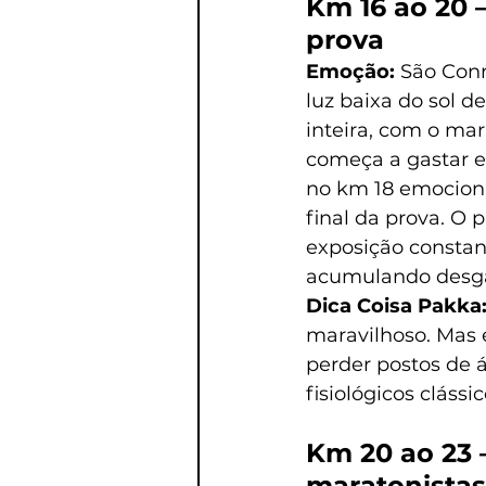
Km 16 ao 20 
prova
Emoção: 
São Conr
luz baixa do sol d
inteira, com o mar
começa a gastar 
no km 18 emociona
final da prova. O
exposição constant
acumulando desgas
Dica Coisa Pakka:
maravilhoso. Mas e
perder postos de 
fisiológicos clássic
Km 20 ao 23 
maratonistas