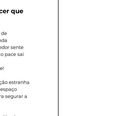
cer que 
 de 
nda 
edor sente 
o pace sai 
e!
ção estranha 
 espaço 
ra segurar a 