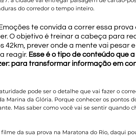
6/7: a cidade vai entregar paisagem de cartão-po
duras do corredor o tempo inteiro.
moções te convida a correr essa prova 
er. O objetivo é treinar a cabeça para r
s 42km, prever onde a mente vai pesar e 
 reagir. 
Esse é o tipo de conteúdo que a
er: para transformar informação em con
aturidade pode ser o detalhe que vai fazer o corr
 da Marina da Glória. Porque conhecer os pontos d
ante. Mas saber como você vai se sentir quando ch
o filme da sua prova na Maratona do Rio, daqui po