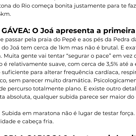
ona do Rio começa bonita justamente para te faz
5km.
– GÁVEA: O Joá apresenta a primeira
e passar pela praia do Pepê e aos pés da Pedra d
 do Joá tem cerca de 1km mas não é brutal. E ex
sa. Muita gente vai tentar “segurar o pace” em vez d
ão é relativamente suave, com cerca de 3,5% até a
 suficiente para alterar frequência cardíaca, respi
o, sem parecer muito dramática. Psicologicament
de percurso totalmente plano. E existe outro detal
a absoluta, qualquer subida parece ser maior do
 
Subida em maratona não é lugar de testar força. 
dade e cabeça fria.