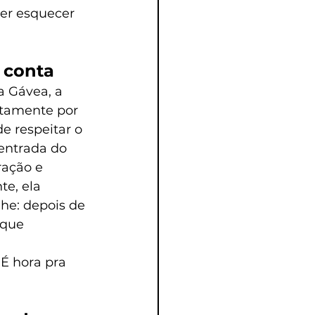
er esquecer 
 conta
a Gávea, a 
atamente por 
e respeitar o 
 entrada do 
ração e 
e, ela 
he: depois de 
 que 
É hora pra 