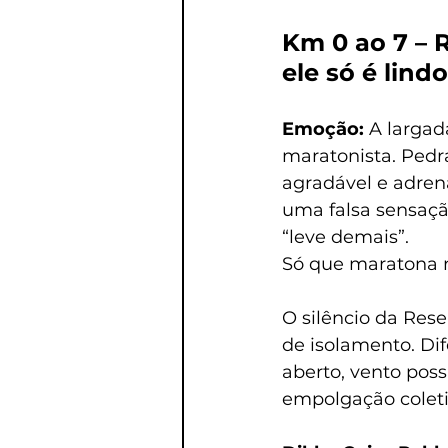
Km 0 ao 7 – 
ele só é lindo
Emoção: 
A largad
maratonista. Pedra
agradável e adrena
uma falsa sensaçã
“leve demais”.
Só que maratona n
O silêncio da Re
de isolamento. Di
aberto, vento poss
empolgação coleti