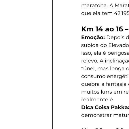
maratona. A Marat
que ela tem 42,19
Km 14 ao 16 
Emoção: 
Depois d
subida do Elevado
isso, ela é perigo
relevo. A inclinaç
túnel, mas longa o
consumo energétic
quebra a fantasia 
muitos kms em ret
realmente é.
Dica Coisa Pakka:
demonstrar maturi